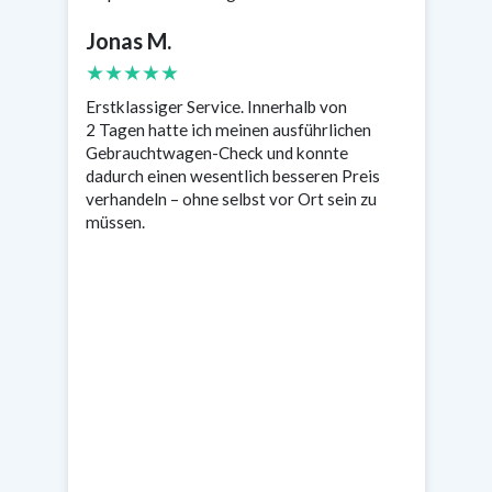
Jonas M.
S
★★★★★
Erstklassiger Service. Innerhalb von
Se
2 Tagen hatte ich meinen ausführlichen
wa
n
Gebrauchtwagen-Check und konnte
Ta
s
dadurch einen wesentlich besseren Preis
en
verhandeln – ohne selbst vor Ort sein zu
müssen.