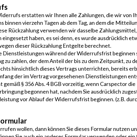
ufs
iderrufs erstatten wir Ihnen alle Zahlungen, die wir von 
s binnen vierzehn Tagen ab dem Tag, an dem die Mitteilu
iese Rückzahlung verwenden wir dasselbe Zahlungsmittel, 
 eingesetzt haben, es sei denn, es wurde ausdrücklich etw
wegen dieser Rückzahlung Entgelte berechnet.
ie Dienstleistungen während der Widerrufsfrist beginnen s
zu zahlen, der dem Anteil der bis zu dem Zeitpunkt, zu d
ts hinsichtlich dieses Vertrags unterrichten, bereits e
fang der im Vertrag vorgesehenen Dienstleistungen ent
t gemäß § 356 Abs. 4 BGB vorzeitig, wenn Carspector die 
Erbringung begonnen hat, nachdem Sie ausdrücklich zuges
eistung vor Ablauf der Widerrufsfrist beginnen. (z.B. d
formular
rufen wollen, dann können Sie dieses Formular nutzen un
önnen Sie auch ein anderes Formular verwenden oder ein f