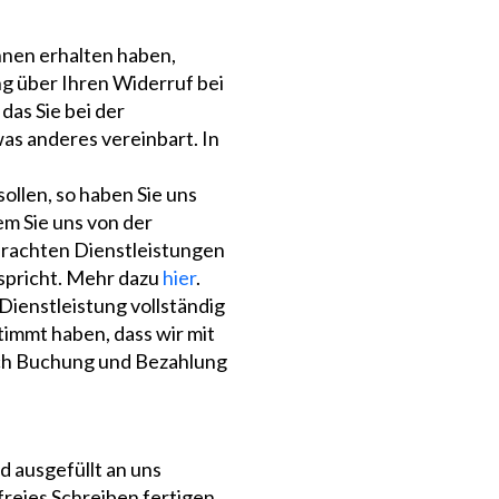
Ihnen erhalten haben,
ng über Ihren Widerruf bei
das Sie bei der
as anderes vereinbart. In
ollen, so haben Sie uns
em Sie uns von der
rbrachten Dienstleistungen
spricht. Mehr dazu
hier
.
Dienstleistung vollständig
timmt haben, dass wir mit
urch Buchung und Bezahlung
d ausgefüllt an uns
reies Schreiben fertigen,