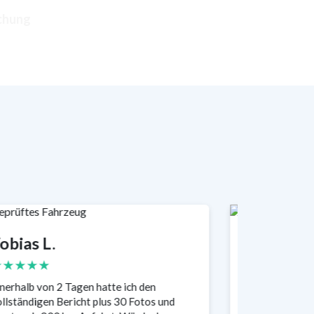
obias L.
Claudia H
★★★★★
★★★★★
nerhalb von 2 Tagen hatte ich den
Top-Erfahrung!
llständigen Bericht plus 30 Fotos und
pünktlich im Au