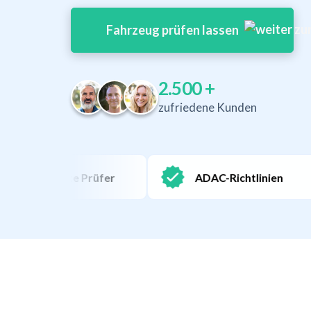
Fahrzeug prüfen lassen
2.500
+
zufriedene Kunden
erte Prüfer
ADAC-Richtlinien