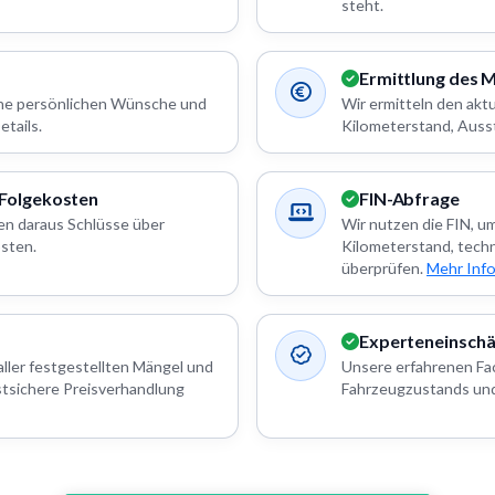
steht.
Ermittlung des 
eine persönlichen Wünsche und
Wir ermitteln den akt
tails.
Kilometerstand, Auss
 Folgekosten
FIN-Abfrage
en daraus Schlüsse über
Wir nutzen die FIN, u
sten.
Kilometerstand, tech
überprüfen.
Mehr Inf
Experteneinsch
aller festgestellten Mängel und
Unsere erfahrenen Fac
stsichere Preisverhandlung
Fahrzeugzustands und 