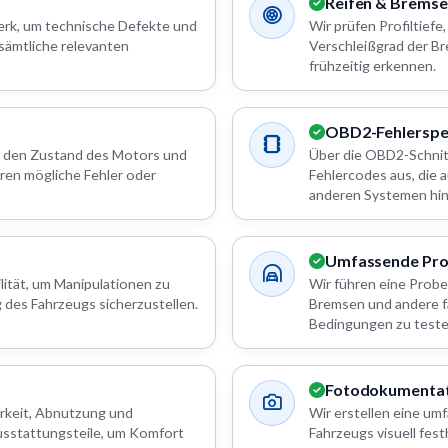
Reifen & Brems
werk, um technische Defekte und
Wir prüfen Profiltiefe
 sämtliche relevanten
Verschleißgrad der Br
frühzeitig erkennen.
OBD2-Fehlerspe
 den Zustand des Motors und
Über die OBD2-Schnitt
eren mögliche Fehler oder
Fehlercodes aus, die
anderen Systemen hi
Umfassende Pro
lität, um Manipulationen zu
Wir führen eine Probe
 des Fahrzeugs sicherzustellen.
Bremsen und andere f
Bedingungen zu teste
Fotodokumentat
rkeit, Abnutzung und
Wir erstellen eine u
usstattungsteile, um Komfort
Fahrzeugs visuell fes