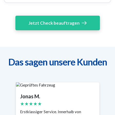
Jetzt Check beauftragen
Das sagen unsere Kunden
Jonas M.
S
★★★★★
Erstklassiger Service. Innerhalb von
Se