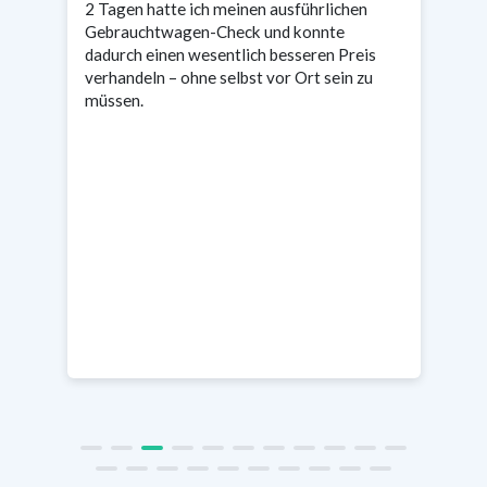
2 Tagen hatte ich meinen ausführlichen
wa
n
Gebrauchtwagen-Check und konnte
Ta
s
dadurch einen wesentlich besseren Preis
en
verhandeln – ohne selbst vor Ort sein zu
müssen.