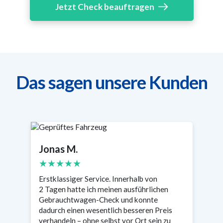
Jetzt Check beauftragen
Das sagen unsere Kunden
Jonas M.
S
★★★★★
Erstklassiger Service. Innerhalb von
Se
2 Tagen hatte ich meinen ausführlichen
wa
n
Gebrauchtwagen-Check und konnte
Ta
s
dadurch einen wesentlich besseren Preis
en
verhandeln – ohne selbst vor Ort sein zu