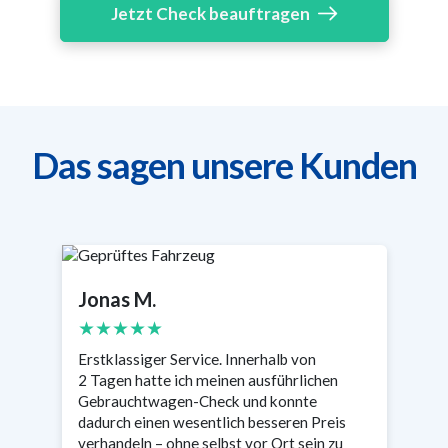
Jetzt Check beauftragen
Das sagen unsere Kunden
Jonas M.
S
★★★★★
Erstklassiger Service. Innerhalb von
Se
2 Tagen hatte ich meinen ausführlichen
wa
n
Gebrauchtwagen-Check und konnte
Ta
s
dadurch einen wesentlich besseren Preis
en
verhandeln – ohne selbst vor Ort sein zu