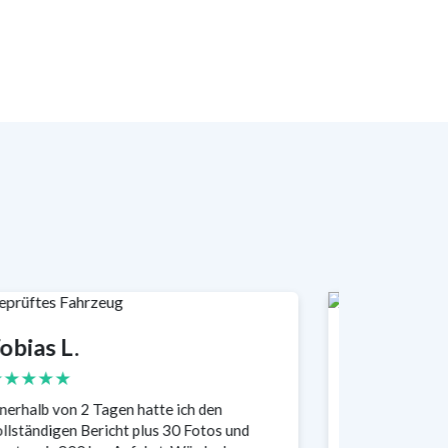
obias L.
Claudia H
★★★★★
★★★★★
nerhalb von 2 Tagen hatte ich den
Top-Erfahrung!
llständigen Bericht plus 30 Fotos und
pünktlich im Au