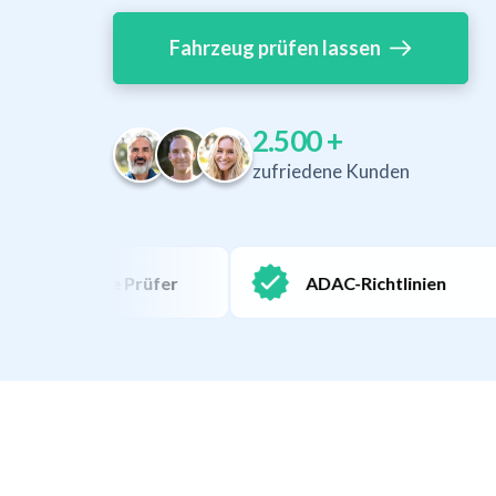
Fahrzeug prüfen lassen
2.500
+
zufriedene Kunden
erte Prüfer
ADAC-Richtlinien