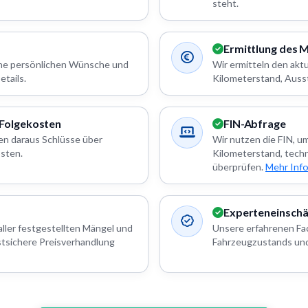
steht.
Ermittlung des 
eine persönlichen Wünsche und
Wir ermitteln den akt
tails.
Kilometerstand, Auss
 Folgekosten
FIN-Abfrage
en daraus Schlüsse über
Wir nutzen die FIN, u
sten.
Kilometerstand, tech
überprüfen.
Mehr Inf
Experteneinsch
aller festgestellten Mängel und
Unsere erfahrenen Fac
stsichere Preisverhandlung
Fahrzeugzustands und 