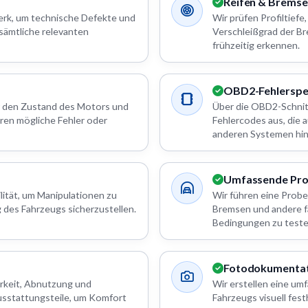
Reifen & Brems
werk, um technische Defekte und
Wir prüfen Profiltiefe
 sämtliche relevanten
Verschleißgrad der Br
frühzeitig erkennen.
OBD2-Fehlerspe
 den Zustand des Motors und
Über die OBD2-Schnitt
eren mögliche Fehler oder
Fehlercodes aus, die
anderen Systemen hi
Umfassende Pro
lität, um Manipulationen zu
Wir führen eine Probe
 des Fahrzeugs sicherzustellen.
Bremsen und andere f
Bedingungen zu teste
Fotodokumentat
rkeit, Abnutzung und
Wir erstellen eine u
usstattungsteile, um Komfort
Fahrzeugs visuell fes