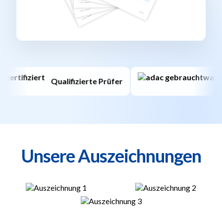
ADAC-Richtlinien
Deuts
Unsere Auszeichnungen