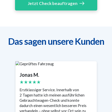
Jetzt Check beauftragen
Das sagen unsere Kunden
Jonas M.
S
★★★★★
Erstklassiger Service. Innerhalb von
Se
2 Tagen hatte ich meinen ausführlichen
wa
n
Gebrauchtwagen-Check und konnte
Ta
s
dadurch einen wesentlich besseren Preis
en
verhandeln – ohne selbst vor Ort sein zu