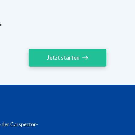
n
Jetzt starten
e der Carspector-