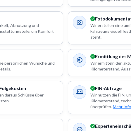
Fotodokumentat
rkeit, Abnutzung und
Wir erstellen eine u
usstattungsteile, um Komfort
Fahrzeugs visuell fes
steht.
Ermittlung des 
eine persönlichen Wünsche und
Wir ermitteln den akt
tails.
Kilometerstand, Auss
 Folgekosten
FIN-Abfrage
en daraus Schlüsse über
Wir nutzen die FIN, u
sten.
Kilometerstand, tech
überprüfen.
Mehr Inf
Experteneinsch