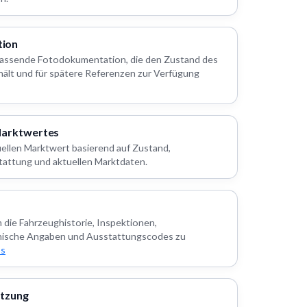
ion
mfassende Fotodokumentation, die den Zustand des
thält und für spätere Referenzen zur Verfügung
Marktwertes
uellen Marktwert basierend auf Zustand,
tattung und aktuellen Marktdaten.
m die Fahrzeughistorie, Inspektionen,
nische Angaben und Ausstattungscodes zu
os
ätzung