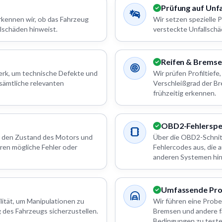
Prüfung auf Unf
rkennen wir, ob das Fahrzeug
Wir setzen spezielle 
lschäden hinweist.
versteckte Unfallschä
Reifen & Brems
werk, um technische Defekte und
Wir prüfen Profiltiefe
 sämtliche relevanten
Verschleißgrad der Br
frühzeitig erkennen.
OBD2-Fehlerspe
 den Zustand des Motors und
Über die OBD2-Schnitt
eren mögliche Fehler oder
Fehlercodes aus, die
anderen Systemen hi
Umfassende Pro
lität, um Manipulationen zu
Wir führen eine Probe
 des Fahrzeugs sicherzustellen.
Bremsen und andere f
Bedingungen zu teste