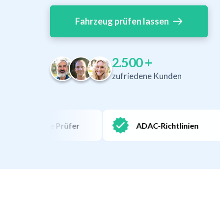
Fahrzeug prüfen lassen
2.500
+
zufriedene Kunden
izierte Prüfer
ADAC-Richtlinien