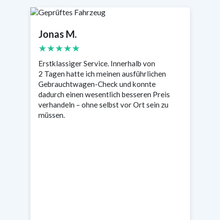
Jonas M.
Sabine
★★★★★
★★★
Erstklassiger Service. Innerhalb von
Sehr pro
2 Tagen hatte ich meinen ausführlichen
was wich
Gebrauchtwagen-Check und konnte
Tage res
dadurch einen wesentlich besseren Preis
enorm be
verhandeln – ohne selbst vor Ort sein zu
müssen.