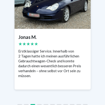
Jonas M.
Sabine
★★★★★
★★★
Erstklassiger Service. Innerhalb von
2 Tagen hatte ich meinen ausführlichen
Sehr pro
Gebrauchtwagen-Check und konnte
was wich
dadurch einen wesentlich besseren Preis
Tage res
verhandeln – ohne selbst vor Ort sein zu
enorm be
müssen.