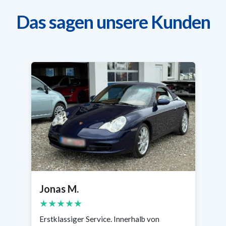
Das sagen unsere Kunden
Sabine R.
★★★★★
Sehr professio
was wichtig w
Tage reservie
enorm bei der
Jonas M.
★★★★★
Erstklassiger Service. Innerhalb von