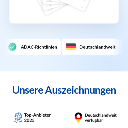
htlinien
Deutschlandweit
Schnelle Buch
Unsere Auszeichnungen