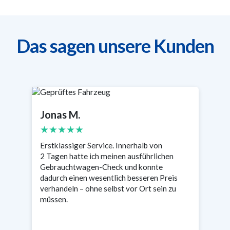
Das sagen unsere Kunden
Jonas M.
S
★★★★★
Erstklassiger Service. Innerhalb von
Se
2 Tagen hatte ich meinen ausführlichen
wa
n
Gebrauchtwagen-Check und konnte
Ta
s
dadurch einen wesentlich besseren Preis
en
verhandeln – ohne selbst vor Ort sein zu
müssen.