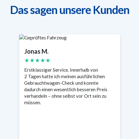
Das sagen unsere Kunden
Jonas M.
S
★★★★★
Erstklassiger Service. Innerhalb von
Se
2 Tagen hatte ich meinen ausführlichen
wa
n
Gebrauchtwagen-Check und konnte
Ta
s
dadurch einen wesentlich besseren Preis
en
verhandeln – ohne selbst vor Ort sein zu
müssen.